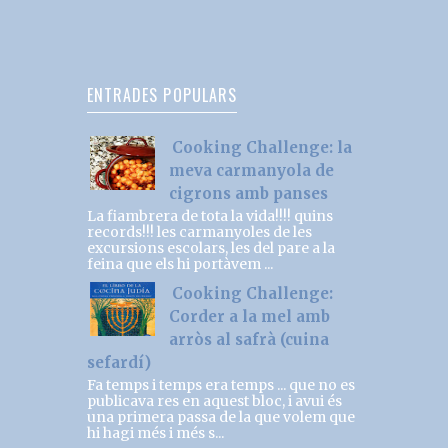
ENTRADES POPULARS
Cooking Challenge: la
meva carmanyola de
cigrons amb panses
La fiambrera de tota la vida!!!! quins
records!!! les carmanyoles de les
excursions escolars, les del pare a la
feina que els hi portàvem ...
Cooking Challenge:
Corder a la mel amb
arròs al safrà (cuina
sefardí)
Fa temps i temps era temps ... que no es
publicava res en aquest bloc, i avui és
una primera passa de la que volem que
hi hagi més i més s...