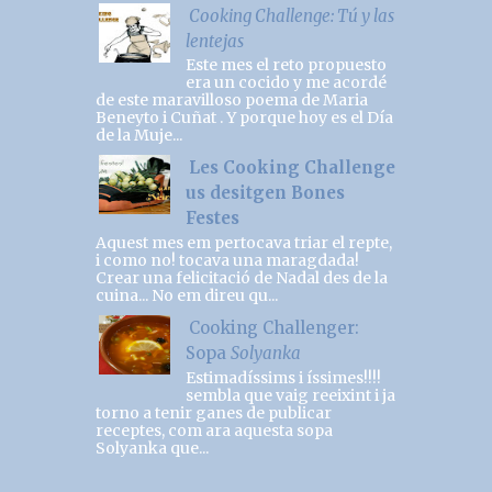
Cooking Challenge: Tú y las
lentejas
Este mes el reto propuesto
era un cocido y me acordé
de este maravilloso poema de Maria
Beneyto i Cuñat . Y porque hoy es el Día
de la Muje...
Les Cooking Challenge
us desitgen Bones
Festes
Aquest mes em pertocava triar el repte,
i como no! tocava una maragdada!
Crear una felicitació de Nadal des de la
cuina... No em direu qu...
Cooking Challenger:
Sopa
Solyanka
Estimadíssims i íssimes!!!!
sembla que vaig reeixint i ja
torno a tenir ganes de publicar
receptes, com ara aquesta sopa
Solyanka que...