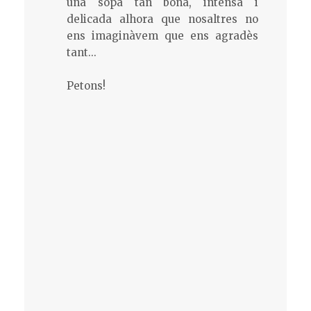
una sopa tan bona, intensa i
delicada alhora que nosaltres no
ens imaginàvem que ens agradès
tant...
Petons!