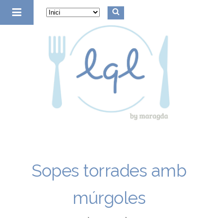
la quinta de luculus
Sopes torrades amb
múrgoles