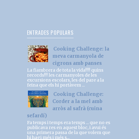
ENTRADES POPULARS
Cooking Challenge: la
meva carmanyola de
cigrons amb panses
La fiambrera de tota la vida!!!! quins
records!!! les carmanyoles de les
excursions escolars, les del pare a la
feina que els hi portàvem ...
Cooking Challenge:
Corder a la mel amb
arròs al safrà (cuina
sefardí)
Fa temps i temps era temps ... que no es
publicava res en aquest bloc, i avui és
una primera passa de la que volem que
hi hagi més i més s...