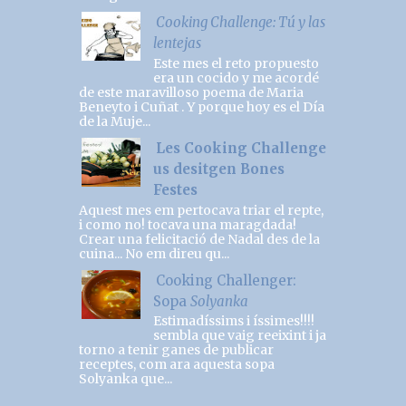
Cooking Challenge: Tú y las
lentejas
Este mes el reto propuesto
era un cocido y me acordé
de este maravilloso poema de Maria
Beneyto i Cuñat . Y porque hoy es el Día
de la Muje...
Les Cooking Challenge
us desitgen Bones
Festes
Aquest mes em pertocava triar el repte,
i como no! tocava una maragdada!
Crear una felicitació de Nadal des de la
cuina... No em direu qu...
Cooking Challenger:
Sopa
Solyanka
Estimadíssims i íssimes!!!!
sembla que vaig reeixint i ja
torno a tenir ganes de publicar
receptes, com ara aquesta sopa
Solyanka que...