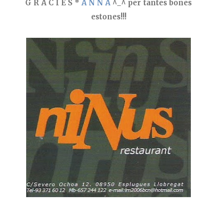
G R À C I E S *
A N N A
^_^ per tantes bones
estones!!!