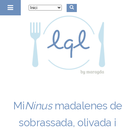
la quinta de luculus
Mi
Ninus
madalenes de
sobrassada, olivada i