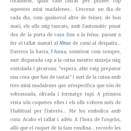
totalment, quan vam tastar per primer cop
aquestes mini madalenes... L’escena: un dia de
cada dia, com qualsevol altre de feiner, de bon
matí, els ulls mig tancats, amb l’automàtic posat
des de la porta de casa fins a la feina, parant a
fer el tallat matutí al
Ninus
de camí al despaitx...
Darrera la barra, l’
Anna
, somrient com sempre,
surt disparada cap a la cuina mentre xiuxeja mig
enriolada i picarona: “espera, ahir vaig preparar
una cosa que has de tastar” i surt de la cuina amb
tres mini madalenes que m’especifica que són de
sobrassada, olivada i formatge tupí. A primera
vista són coquetes elles i els ulls s’obren més de
l’habitual per l’interès... Me les embolica amb
cura. Acabo el tallat i adéu. A l’hora de l’
angelus
,
allò que el cuquet de la fam rondina... recordo les