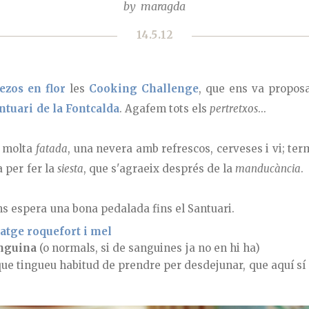
by
maragda
14.5.12
ezos en flor
les
Cooking Challenge
, que ens va propos
ntuari de la Fontcalda
. Agafem tots els
pertretxos
...
i molta
fatada
, una nevera amb refrescos, cerveses i vi; ter
a per fer la
siesta
, que s'agraeix després de la
manducància
.
 espera una bona pedalada fins el Santuari.
atge roquefort i mel
anguina
(o normals, si de sanguines ja no en hi ha)
ue tingueu habitud de prendre per desdejunar, que aquí sí qu