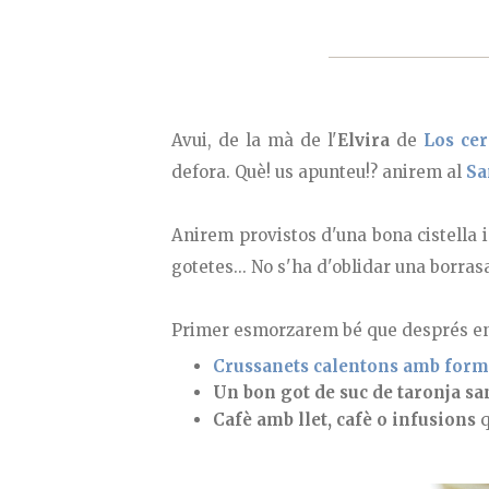
Avui, de la mà de l'
Elvira
de
Los cer
defora. Què! us apunteu!? anirem al
Sa
Anirem provistos d'una bona cistella 
gotetes... No s'ha d'oblidar una borras
Primer esmorzarem bé que després ens
Crussanets calentons amb form
Un bon got de suc de taronja s
Cafè amb llet, cafè o infusions
q