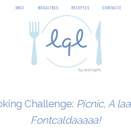
INICI
NOSALTRES
RECEPTES
CONTACTE
la quinta de luculus
king Challenge:
Picnic, A la
Fontcaldaaaaa!