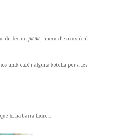
ar de fer un
picnic
, anem d'excursió al
mos amb cafè i alguna botella per a les
e hi ha barra lliure...