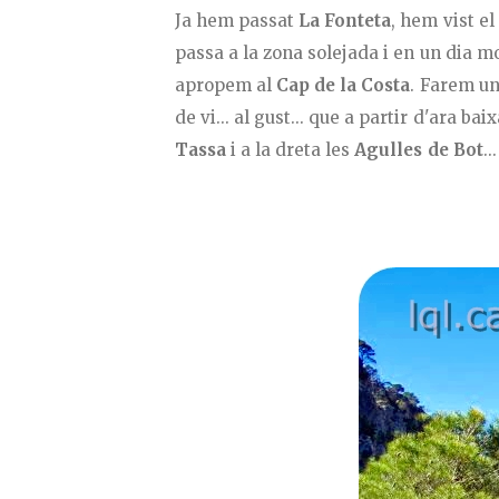
Ja hem passat
La Fonteta
, hem vist el
passa a la zona solejada i en un dia mol
apropem al
Cap de la Costa
. Farem un
de vi... al gust... que a partir d'ara ba
Tassa
i a la dreta les
Agulles de Bot
...