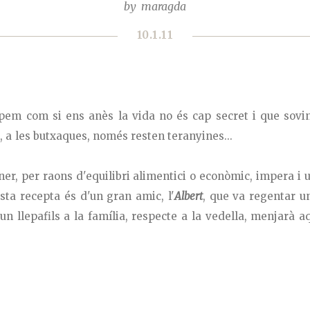
by
maragda
10.1.11
ipem com si ens anès la vida no és cap secret i que sovi
t, a les butxaques, només resten teranyines...
ner, per raons d'equilibri alimentici o econòmic, impera i 
ta recepta és d'un gran amic, l'
Albert
, que va regentar u
lgun llepafils a la família, respecte a la vedella, menjar