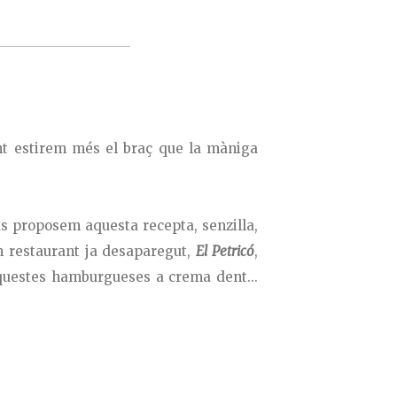
nt estirem més el braç que la màniga
us proposem aquesta recepta, senzilla,
n restaurant ja desaparegut,
El Petricó
,
à aquestes hamburgueses a crema dent...