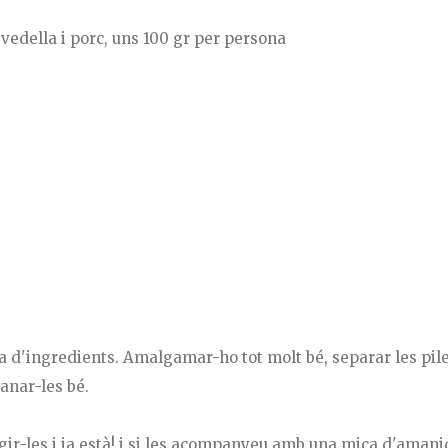
 vedella i porc, uns 100 gr per persona
sta d'ingredients. Amalgamar-ho tot molt bé, separar les pi
lanar-les bé.
regir-les i ja està! i si les acompanyeu amb una mica d'amani