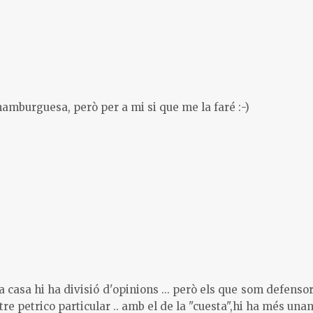
hamburguesa, però per a mi si que me la faré :-)
asa hi ha divisió d'opinions ... però els que som defensors
re petrico particular .. amb el de la "cuesta",hi ha més unani