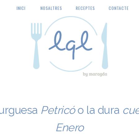
INICI
NOSALTRES
RECEPTES
CONTACTE
la quinta de luculus
urguesa
Petricó
o la dura
cue
Enero