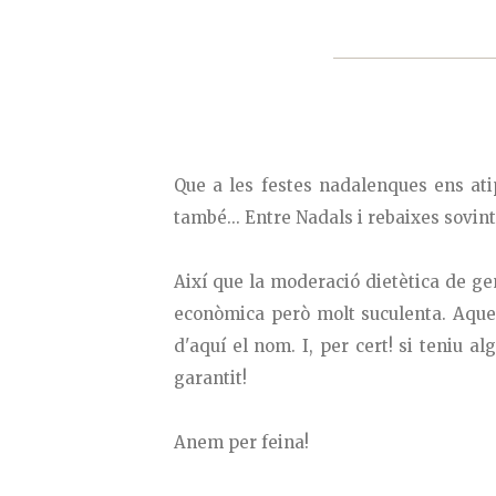
Que a les festes nadalenques ens at
també... Entre Nadals i rebaixes sovin
Així que la moderació dietètica de ge
econòmica però molt suculenta. Aques
d'aquí el nom. I, per cert! si teniu a
garantit!
Anem per feina!