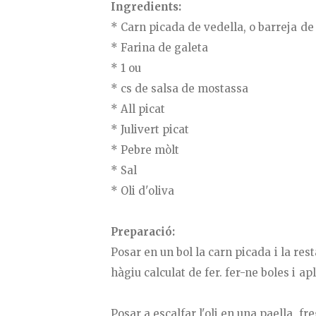
Ingredients:
* Carn picada de vedella, o barreja de
* Farina de galeta
* 1 ou
* cs de salsa de mostassa
* All picat
* Julivert picat
* Pebre mòlt
* Sal
* Oli d'oliva
Preparació:
Posar en un bol la carn picada i la re
hàgiu calculat de fer. fer-ne boles i ap
Posar a escalfar l'oli en una paella, f