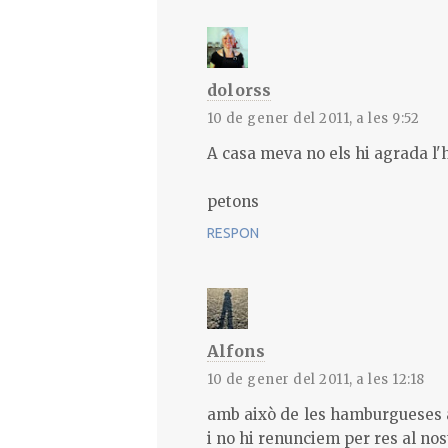
dolorss
10 de gener del 2011, a les 9:52
A casa meva no els hi agrada l'
petons
RESPON
Alfons
10 de gener del 2011, a les 12:18
amb això de les hamburgueses a c
i no hi renunciem per res al nost