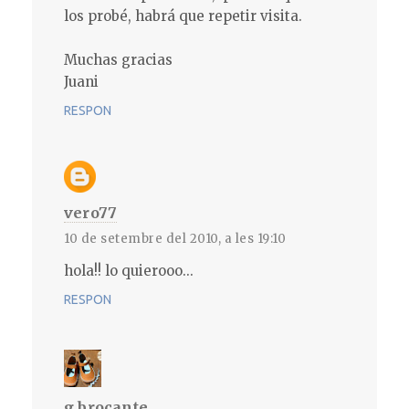
los probé, habrá que repetir visita.
Muchas gracias
Juani
RESPON
vero77
10 de setembre del 2010, a les 19:10
hola!! lo quierooo...
RESPON
g.brocante