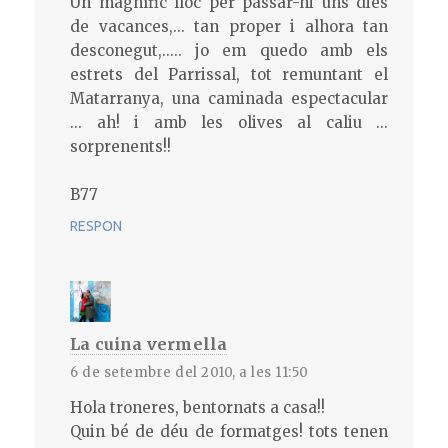
Un magnífic lloc per passar-hi uns dies
de vacances,... tan proper i alhora tan
desconegut,..... jo em quedo amb els
estrets del Parrissal, tot remuntant el
Matarranya, una caminada espectacular
... ah! i amb les olives al caliu ...
sorprenents!!
B77
RESPON
La cuina vermella
6 de setembre del 2010, a les 11:50
Hola troneres, bentornats a casa!!
Quin bé de déu de formatges! tots tenen