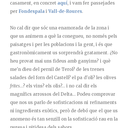
casament, en concret
aquí
, i vam fer passejades
per
Fondespala
i
Vall-de-Roures
.
No cal dir que sóc una enamorada de la zona i
que us animem a què la conegueu, no només pels
paisatges i per les poblacions i la gent, i és que
gastronòmicament us sorprendrà gratament. ¿No
heu provat mai uns fideus amb ganyims? i què
me'n dieu del pernil de Terol? de les trenes
salades del forn del Castell? el pa d'oli? les olives
frites
...? els vins? els olis?... i no cal dir els
magnífics arrossos del Delta... Podeu comprovar
que nos us parlo de sofisticacions ni refinaments
ni ingredients exòtics, però de debó que el que us
anomeno és tan senzill on la sofisticació rau en la
puresa i nitidesa dels sabors...