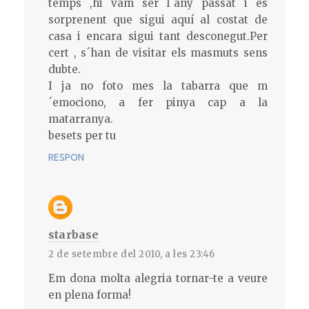
temps ,hi vam ser l´any passat i és
sorprenent que sigui aquí al costat de
casa i encara sigui tant desconegut.Per
cert , s´han de visitar els masmuts sens
dubte.
I ja no foto mes la tabarra que m
´emociono, a fer pinya cap a la
matarranya.
besets per tu
RESPON
starbase
2 de setembre del 2010, a les 23:46
Em dona molta alegria tornar-te a veure
en plena forma!