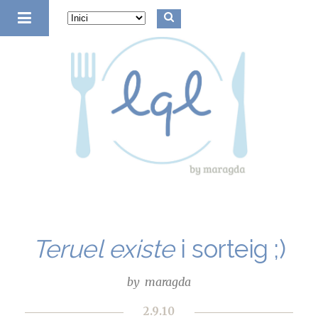
la quinta de luculus
Teruel existe
i sorteig ;)
by
maragda
2.9.10