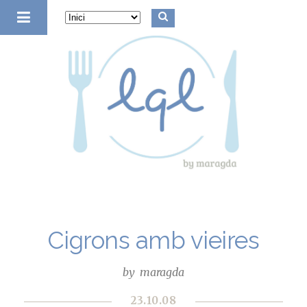
la quinta de luculus
Cigrons amb vieires
by
maragda
23.10.08