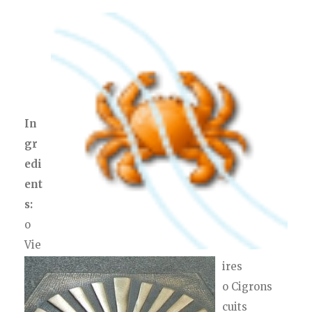
In
gr
edi
ent
s:
o
Vie
ires
o Cigrons
cuits