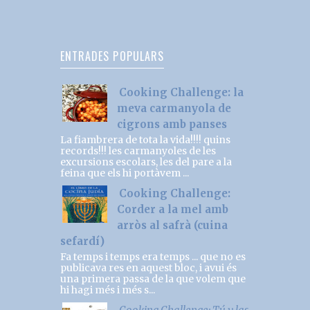
ENTRADES POPULARS
Cooking Challenge: la
meva carmanyola de
cigrons amb panses
La fiambrera de tota la vida!!!! quins
records!!! les carmanyoles de les
excursions escolars, les del pare a la
feina que els hi portàvem ...
Cooking Challenge:
Corder a la mel amb
arròs al safrà (cuina
sefardí)
Fa temps i temps era temps ... que no es
publicava res en aquest bloc, i avui és
una primera passa de la que volem que
hi hagi més i més s...