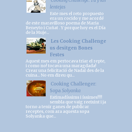
Cooking Challenge: Tú y las
lentejas
Este mes el reto propuesto
era un cocido y me acordé
de este maravilloso poema de Maria
Beneyto i Cuñat . Y porque hoy es el Día
de la Muje...
Les Cooking Challenge
us desitgen Bones
Festes
Aquest mes em pertocava triar el repte,
i como no! tocava una maragdada!
Crear una felicitació de Nadal des de la
cuina... No em direu qu...
Cooking Challenger:
Sopa
Solyanka
Estimadíssims i íssimes!!!!
sembla que vaig reeixint i ja
torno a tenir ganes de publicar
receptes, com ara aquesta sopa
Solyanka que...