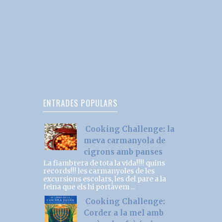
ENTRADES POPULARS
Cooking Challenge: la
meva carmanyola de
cigrons amb panses
La fiambrera de tota la vida!!!! quins
records!!! les carmanyoles de les
excursions escolars, les del pare a la
feina que els hi portàvem ...
Cooking Challenge:
Corder a la mel amb