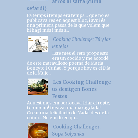
arròs al safrà (cuina
sefardí)
Fa temps i temps era temps ... que no es
publicava res en aquest bloc, i avui és
una primera passa de la que volem que
hi hagi més i més s...
Cooking Challenge: Tú y las
lentejas
Este mes el reto propuesto
era un cocido y me acordé
de este maravilloso poema de Maria
Beneyto i Cuñat . Y porque hoy es el Día
de la Muje...
Les Cooking Challenge
us desitgen Bones
Festes
Aquest mes em pertocava triar el repte,
i como no! tocava una maragdada!
Crear una felicitació de Nadal des de la
cuina... No em direu qu...
Cooking Challenger:
Sopa
Solyanka