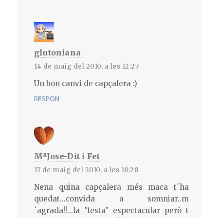
glutoniana
14 de maig del 2010, a les 12:27
Un bon canvi de capçalera :)
RESPON
MªJose-Dit i Fet
17 de maig del 2010, a les 18:28
Nena quina capçalera més maca t´ha
quedat...convida a somniar..m
´agrada!!...la "festa" espectacular però t