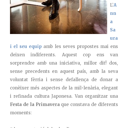
L’
A
nn
a
Sa
ura
i el seu equip
amb les seves propostes mai ens
deixen indiferents. Aquest cop ens van
sorprendre amb una iniciativa, millor dit! dos,
sense precedents en aquest país, amb la seva
voluntat fèrria i sense defallença de donar a
conèixer més aspectes de la mil•lenària, elegant
i refinada cultura Japonesa. Van organitzar una
Festa de la Primavera
que constava de diferents
moments: